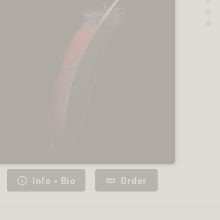
Info • Bio
Order