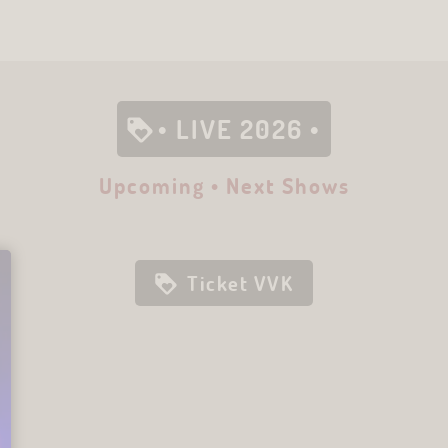
• LIVE 2026 •
Upcoming • Next Shows
Constrictor Concerts presents:
PHILLIP BOA
AND THE VOODOOCLUB
Ticket VVK
LIVE
KOBLENZ
Do. 12.11.2026
Café Hahn