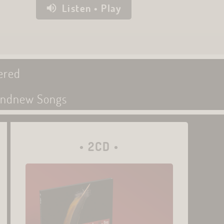
Listen • Play
ered
randnew Songs
• 2CD •