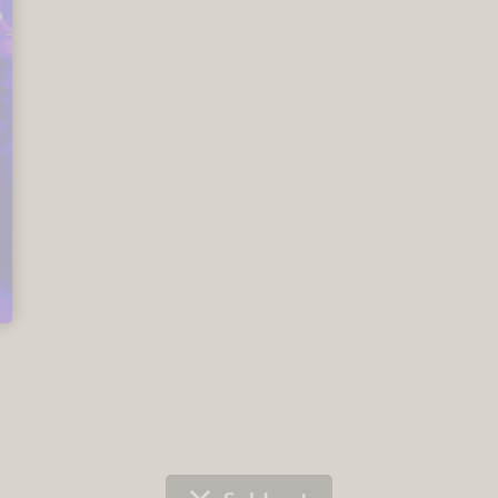
Offizieller Ticket VVK
Constrictor Concerts presents:
PHILLIP BOA