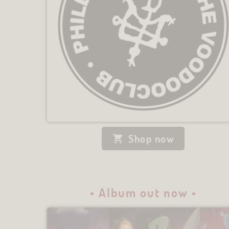
Shop now
• Album out now •