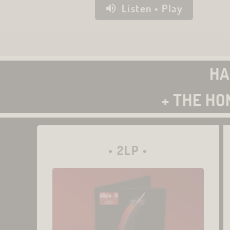
Listen • Play
HA
+ THE H
• 2LP •