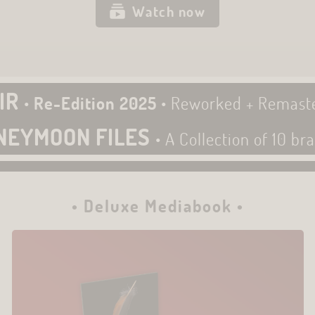
Watch now
IR
•
Re-Edition 2025
• Reworked + Remast
ONEYMOON FILES
• A Collection of 10 b
• Deluxe Mediabook •